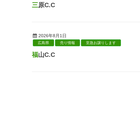
三原C.C
2026年8月1日
広島県
売り情報
至急お譲りします
福山C.C